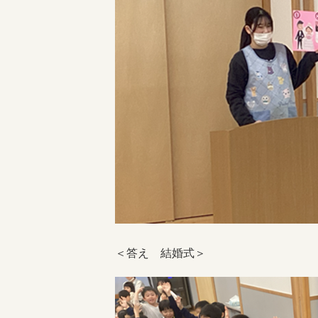
＜答え 結婚式＞