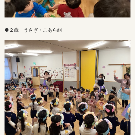
●２歳 うさぎ・こあら組