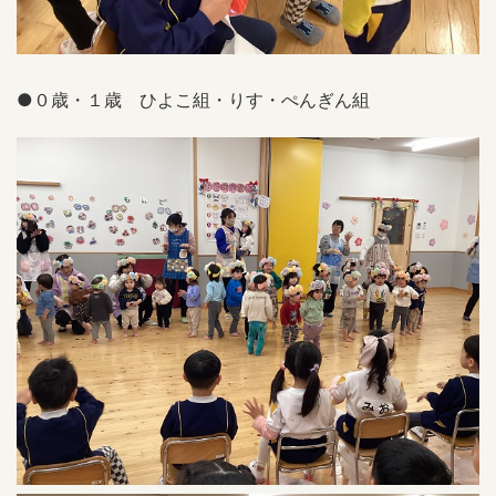
●０歳・１歳 ひよこ組・りす・ぺんぎん組